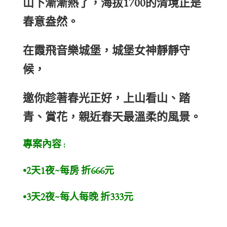
山下漸漸熱了，海拔1700的清境正是
春意盎然。
在霞飛音樂城堡，城堡女神靜靜守
候，
邀你趁著春光正好，上山看山、踏
青、賞花，親近春天最溫柔的風景。
專案內容 :
•2天1夜~每房 折666元
•3天2夜~每人每晚 折333元