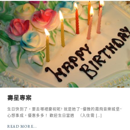
壽星專案
生日快到了，要去哪裡慶祝呢? 就是她了~優雅的霞飛音樂城堡~
心想事成，優惠多多！ 歡迎生日當週 （入住需 […]
READ MORE...